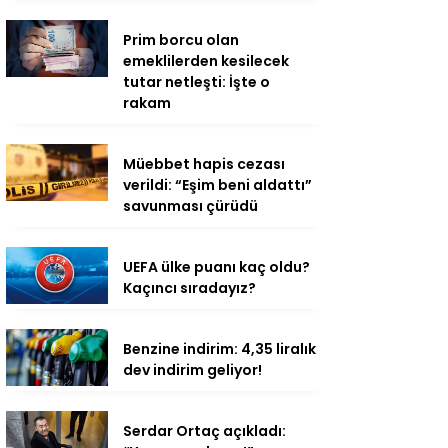
Prim borcu olan
emeklilerden kesilecek
tutar netleşti: İşte o
rakam
Müebbet hapis cezası
verildi: “Eşim beni aldattı”
savunması çürüdü
UEFA ülke puanı kaç oldu?
Kaçıncı sıradayız?
Benzine indirim: 4,35 liralık
dev indirim geliyor!
Serdar Ortaç açıkladı: