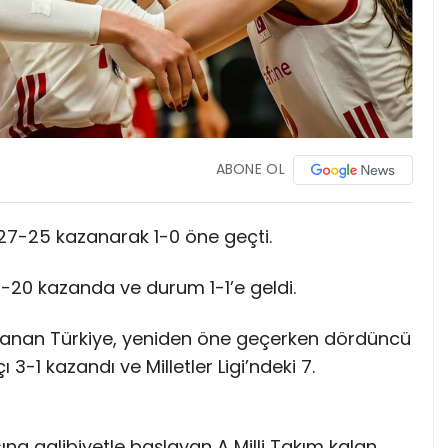
ABONE OL
ti 27-25 kazanarak 1-0 öne geçti.
5-20 kazanda ve durum 1-1’e geldi.
zanan Türkiye, yeniden öne geçerken dördüncü
3-1 kazandı ve Milletler Ligi’ndeki 7.
sına galibiyetle başlayan A Milli Takım kalan