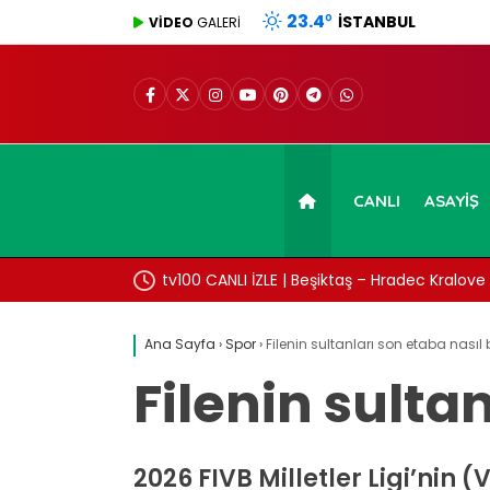
23.4
°
İSTANBUL
VİDEO
GALERİ
CANLI
ASAYIŞ
üşvet anına ait
tv100 CANLI İZLE | Beşiktaş – Hradec Kralove 
Ana Sayfa
›
Spor
›
Filenin sultanları son etaba nasıl
Filenin sulta
2026 FIVB Milletler Ligi’nin