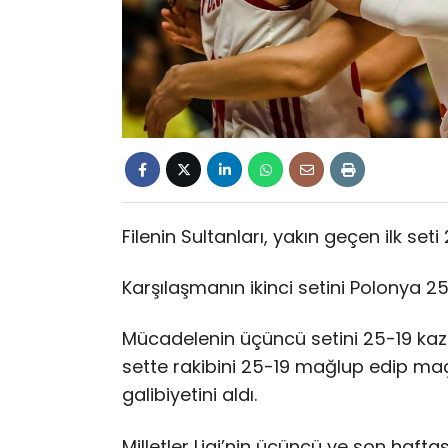
Filenin Sultanları, yakın geçen ilk se
Karşılaşmanın ikinci setini Polonya 2
Mücadelenin üçüncü setini 25-19 ka
sette rakibini 25-19 mağlup edip maçı 
galibiyetini aldı.
Milletler Ligi’nin üçüncü ve son hafta