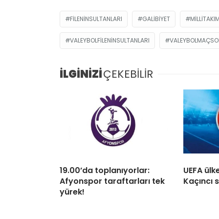
FILENINSULTANLARI
GALIBIYET
MILLITAKI
VALEYBOLFILENINSULTANLARI
VALEYBOLMAÇS
İLGİNİZİ
ÇEKEBİLİR
19.00’da toplanıyorlar:
UEFA ülk
Afyonspor taraftarları tek
Kaçıncı 
yürek!