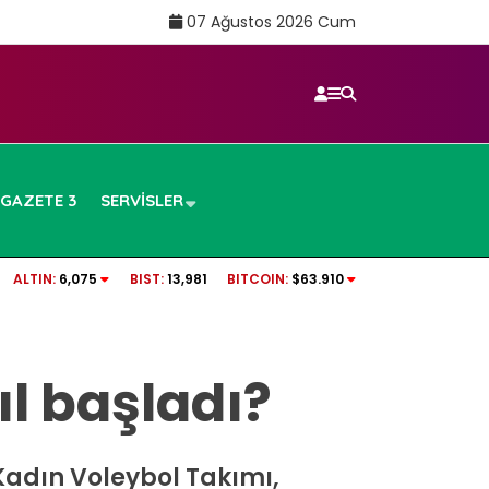
07 Ağustos 2026 Cum
GAZETE 3
SERVISLER
Rüşvet anına ait
tv100 CANLI İZLE | Beşiktaş – Hradec Kralove
ALTIN:
6,075
BIST:
13,981
BITCOIN:
$63.910
ıl başladı?
 Kadın Voleybol Takımı,