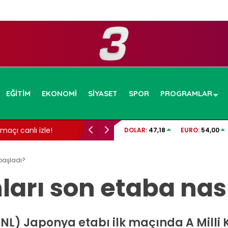
EĞITIM
EKONOMI
SIYASET
SPOR
PROGRAMLAR
maçı canlı izle!
İzmit Belediyesi soruşturmasında gelişme: 
DOLAR:
47,18
EURO:
54,00
görüntüler dosyada!
 başladı?
nları son etaba nas
 (VNL) Japonya etabı ilk maçında A Milli