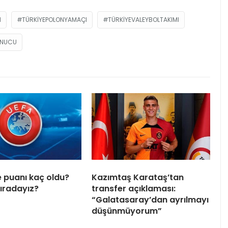
M
TÜRKIYEPOLONYAMAÇI
TÜRKIYEVALEYBOLTAKIMI
ONUCU
e puanı kaç oldu?
Kazımtaş Karataş’tan
sıradayız?
transfer açıklaması:
“Galatasaray’dan ayrılmayı
düşünmüyorum”