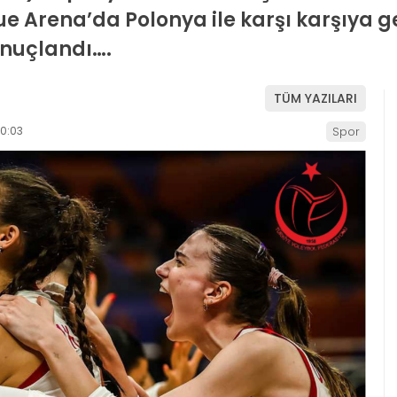
 Arena’da Polonya ile karşı karşıya g
onuçlandı….
TÜM YAZILARI
0:03
Spor