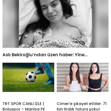
Aslı Bekiroğlu’ndan üzen haber: Yine…
TRT SPOR CANLI İZLE |
Cimer’e şikayet ettiler: 71
Boluspor – Manisa FK
bin liralık fatura şoku!