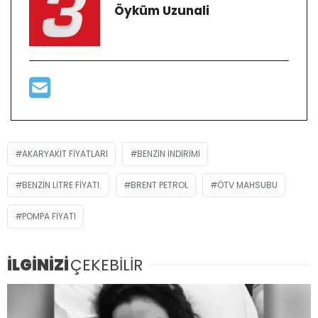
Öyküm Uzunali
AKARYAKIT FIYATLARI
BENZIN INDIRIMI
BENZIN LITRE FIYATI.
BRENT PETROL
ÖTV MAHSUBU
POMPA FIYATI
İLGİNİZİ
ÇEKEBİLİR