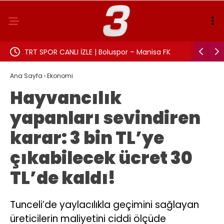
TRT SPOR CANLI İZLE | Boluspor – Manisa FK
Aslı Beki
maçı canlı yayın frekans ve izleme linki
Ana Sayfa
›
Ekonomi
Hayvancılık
yapanları sevindiren
karar: 3 bin TL’ye
çıkabilecek ücret 30
TL’de kaldı!
Tunceli’de yaylacılıkla geçimini sağlayan
üreticilerin maliyetini ciddi ölçüde