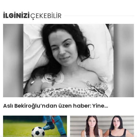
İLGİNİZİ
ÇEKEBİLİR
Aslı Bekiroğlu’ndan üzen haber: Yine…