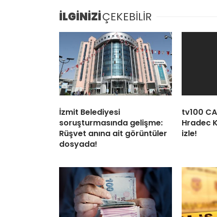
İLGİNİZİ
ÇEKEBİLİR
İzmit Belediyesi
tv100 CAN
soruşturmasında gelişme:
Hradec K
Rüşvet anına ait görüntüler
izle!
dosyada!