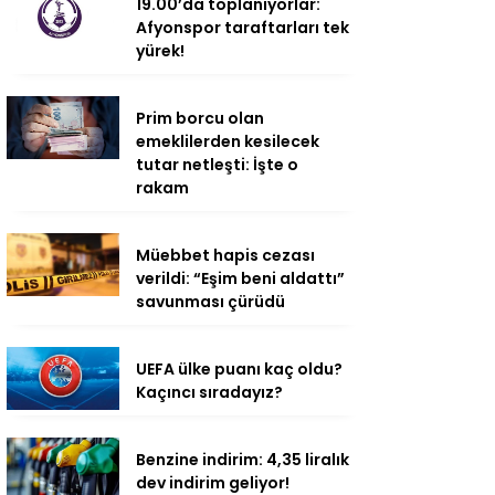
19.00’da toplanıyorlar:
Afyonspor taraftarları tek
yürek!
Prim borcu olan
emeklilerden kesilecek
tutar netleşti: İşte o
rakam
Müebbet hapis cezası
verildi: “Eşim beni aldattı”
savunması çürüdü
UEFA ülke puanı kaç oldu?
Kaçıncı sıradayız?
Benzine indirim: 4,35 liralık
dev indirim geliyor!