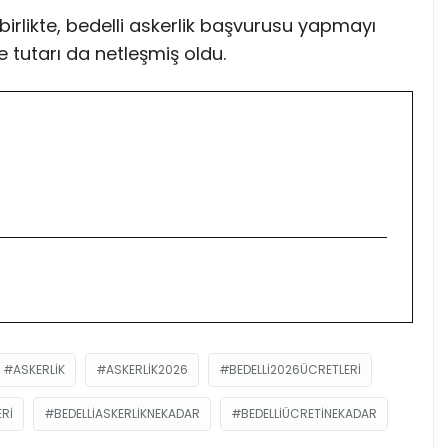
irlikte, bedelli askerlik başvurusu yapmayı
 tutarı da netleşmiş oldu.
ASKERLIK
ASKERLIK2026
BEDELLI2026ÜCRETLERI
RI
BEDELLIASKERLIKNEKADAR
BEDELLIÜCRETINEKADAR