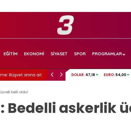
EĞITIM
EKONOMI
SIYASET
SPOR
PROGRAMLAR
Rüşvet anına ait
tv100 CANLI İZLE | Beşiktaş – Hradec Kralove
DOLAR:
47,18
EURO:
54,00
creti belli oldu!
Bedelli askerlik üc