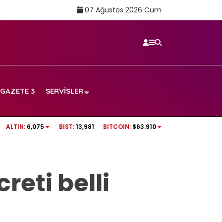
07 Ağustos 2026 Cum
GAZETE 3
SERVISLER
 maçı canlı izle!
İzmit Belediyesi soruşturmasında gelişme: 
ALTIN:
6,075
BIST:
13,981
BITCOIN:
$63.910
görüntüler dosyada!
reti belli