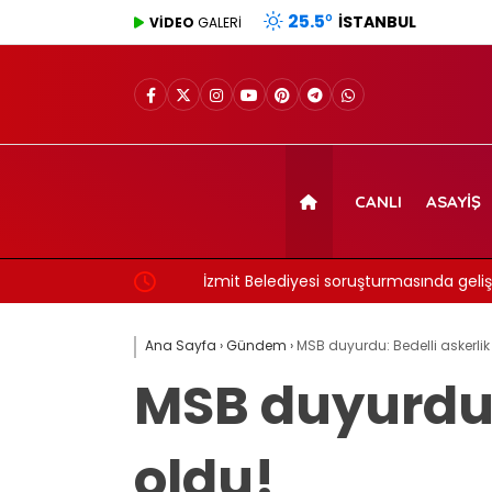
25.5
°
İSTANBUL
VİDEO
GALERİ
CANLI
ASAYIŞ
maçı canlı izle!
İzmit Belediyesi soruşturmasında gelişme: 
görüntüler dosyada!
Ana Sayfa
›
Gündem
›
MSB duyurdu: Bedelli askerlik ü
MSB duyurdu: 
oldu!