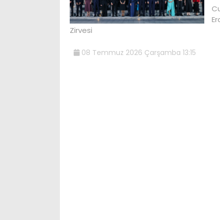
Cu
Er
Zirvesi
08 Temmuz 2026 Çarşamba 13:15