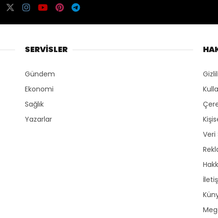
SERVİSLER
HA
Gündem
Gizli
Ekonomi
Kull
Sağlık
Çere
Yazarlar
Kişi
Veri
Rek
Hak
İleti
Kün
Mega