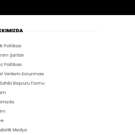
KKIMIZDA
lik Politikası
anım Şartları
z Politikası
sel Verilerin Korunması
 Sahibi Başvuru Formu
lam
kımızda
şim
ye
birlik Medya