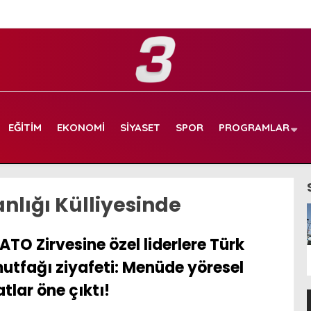
EĞITIM
EKONOMI
SIYASET
SPOR
PROGRAMLAR
lığı Külliyesinde
ATO Zirvesine özel liderlere Türk
utfağı ziyafeti: Menüde yöresel
atlar öne çıktı!