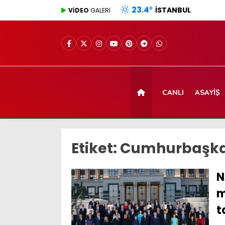
23.4
°
İSTANBUL
VİDEO
GALERİ
CANLI
ASAYIŞ
Etiket:
Cumhurbaşkan
N
m
t