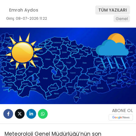
Emrah Aydos
TÜM YAZILARI
Giriş: 08-07-2026 11:22
Genel
ABONE OL
Meteoroloji Genel Müdürlüğü’nün son