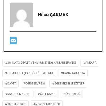
Nilsu ÇAKMAK
36. NATO DEVLET VE HÜKÜMET BAŞKANLARI ZIRVESI
ANKARA
CUMHURBAŞKANLIĞI KÜLLIYESINDE
DANA KABURGA
DAVET
DENIZ LEVREĞI
GELENEKSEL LEZZETLER
KAYSERI MANTISI
ÖZEL DAVET
ÖZEL MENÜ
SÜTLÜ NURIYE
YÖRESEL ÜRÜNLER