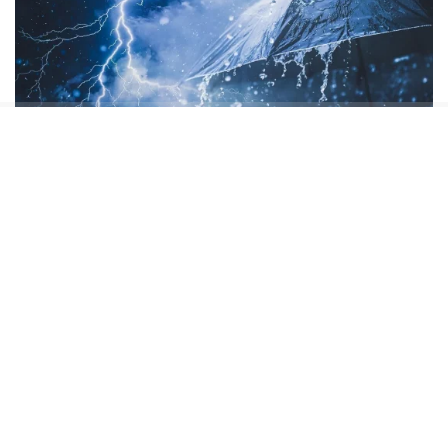
Sıcaklıkların hafta boyunca 27 ila 33 derece
arasında değişmesi bekleniyor.
Poyrazın etkisiyle hava zaman zaman serin
hissedilse de özellikle hafta sonu sıcaklıkların
yeniden yükselmesi bekleniyor.
Hava sıcaklıkları değişecek mi?