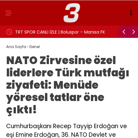
TRT SPOR CANLI İZLE | Boluspor – Manisa FK
Aslı Beki
maçı canlı yayın frekans ve izleme linki
Ana Sayfa
›
Genel
NATO Zirvesine özel
liderlere Türk mutfağı
ziyafeti: Menüde
yöresel tatlar öne
çıktı!
Cumhurbaşkanı Recep Tayyip Erdoğan ve
eşi Emine Erdoğan, 36. NATO Devlet ve