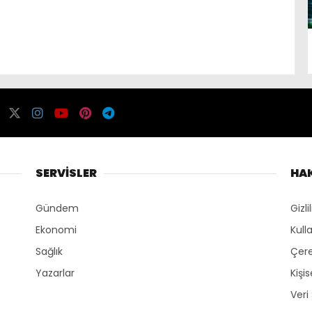
SERVİSLER
HA
Gündem
Gizli
Ekonomi
Kull
Sağlık
Çere
Yazarlar
Kişi
Veri