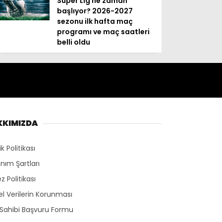
Süper Lig ne zaman
başlıyor? 2026-2027
sezonu ilk hafta maç
programı ve maç saatleri
belli oldu
KKIMIZDA
lik Politikası
anım Şartları
z Politikası
sel Verilerin Korunması
 Sahibi Başvuru Formu