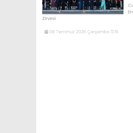
Cu
Er
Zirvesi
08 Temmuz 2026 Çarşamba 13:15