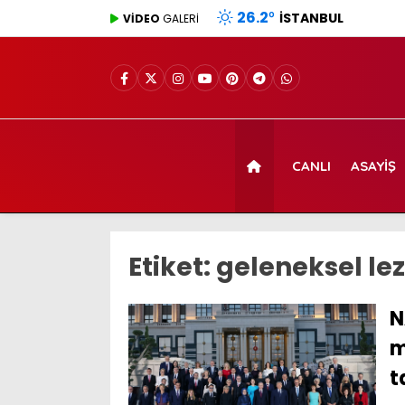
26.2
°
İSTANBUL
VİDEO
GALERİ
CANLI
ASAYIŞ
Etiket:
geleneksel lez
N
m
t