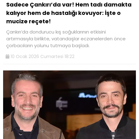
Sadece Çankırı’da var! Hem tadı damakta
kalıyor hem de hastalığı kovuyor: İşte o
mucize reçete!
Çankırı’da dondurucu kış soğuklarının etkisini
artırmasıyla birlikte, vatandaşlar eczanelerden önce
çorbacıların yolunu tutmaya başladı.
10 Ocak 2026 Cumartesi 18:22