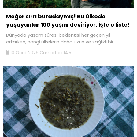
Meğer sırrı buradaymış! Bu ülkede
yaşayanlar 100 yaşını deviriyor: İşte o liste!
Dünyada yaşam süresi beklentisi her geçen yıl
artarken, hangi ülkelerin daha uzun ve sağlıklı bir
10 Ocak 2026 Cumartesi 14:51