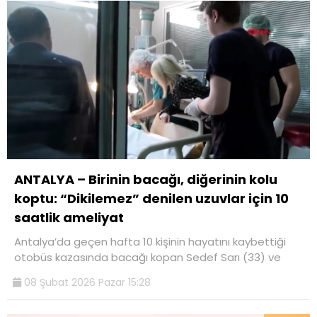
ANTALYA – Birinin bacağı, diğerinin kolu
koptu: “Dikilemez” denilen uzuvlar için 10
saatlik ameliyat
Antalya’da geçen hafta 10 kişinin hayatını kaybettiği
otobüs kazasında bacağı kopan Sedef Sarı (33) ve
08 Şubat 2026 Pazar 15:28