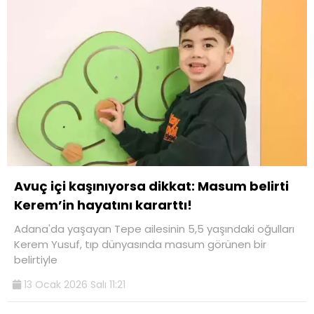
Avuç içi kaşınıyorsa dikkat: Masum belirti
Kerem’in hayatını kararttı!
Adana'da yaşayan Tepe ailesinin 5,5 yaşındaki oğulları
Kerem Yusuf, tıp dünyasında masum görünen bir
belirtiyle
13 Ocak 2026 Salı 11:21