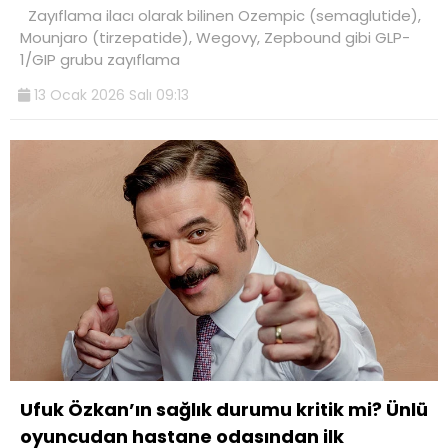
Zayıflama ilacı olarak bilinen Ozempic (semaglutide),
Mounjaro (tirzepatide), Wegovy, Zepbound gibi GLP-
1/GIP grubu zayıflama
13 Ocak 2026 Salı 09:13
Ufuk Özkan’ın sağlık durumu kritik mi? Ünlü
oyuncudan hastane odasından ilk