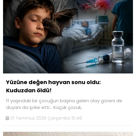
Yüzüne değen hayvan sonu oldu:
Kuduzdan öldü!
11 yaşındaki bir çocuğun başına gelen olay göreni de
duyanı da şoke etti... Küçük çocuk,
01 Temmuz 2026 Çarşamba 10:48