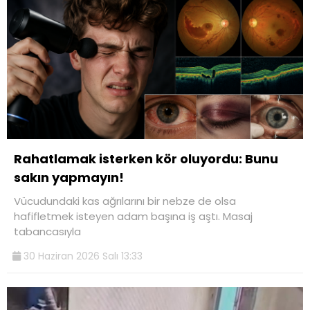
Rahatlamak isterken kör oluyordu: Bunu
sakın yapmayın!
Vücudundaki kas ağrılarını bir nebze de olsa
hafifletmek isteyen adam başına iş aştı. Masaj
tabancasıyla
30 Haziran 2026 Salı 13:33