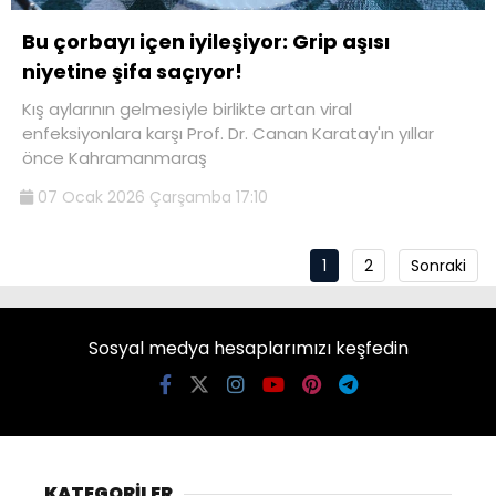
Bu çorbayı içen iyileşiyor: Grip aşısı
niyetine şifa saçıyor!
Kış aylarının gelmesiyle birlikte artan viral
enfeksiyonlara karşı Prof. Dr. Canan Karatay'ın yıllar
önce Kahramanmaraş
07 Ocak 2026 Çarşamba 17:10
1
2
Sonraki
Sosyal medya hesaplarımızı keşfedin
KATEGORİLER