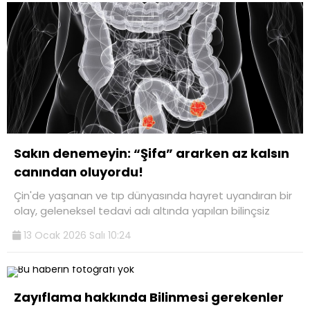
Sakın denemeyin: “Şifa” ararken az kalsın
canından oluyordu!
Çin'de yaşanan ve tıp dünyasında hayret uyandıran bir
olay, geleneksel tedavi adı altında yapılan bilinçsiz
13 Ocak 2026 Salı 10:24
Zayıflama hakkında Bilinmesi gerekenler