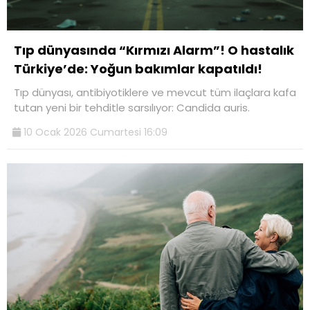
Tıp dünyasında “Kırmızı Alarm”! O hastalık
Türkiye’de: Yoğun bakımlar kapatıldı!
Tıp dünyası, antibiyotiklere ve mevcut tüm ilaçlara kafa
tutan yeni bir tehditle sarsılıyor: Candida auris.
10 Ocak 2026 Cumartesi 16:09