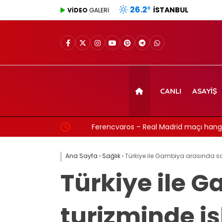
26.2
°
İSTANBUL
VİDEO
GALERİ
CANLI
ASAYIŞ
Ferencvaros – Real Madrid maçı hangi kana
şifresiz mi? (8 Ağustos 2026)
Ana Sayfa
›
Sağlık
›
Türkiye ile Gambiya arasında sağ
Türkiye ile 
turizminde iş