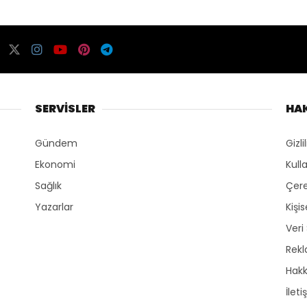
SERVİSLER
HA
Gündem
Gizli
Ekonomi
Kull
Sağlık
Çere
Yazarlar
Kişi
Veri
Rek
Hak
İleti