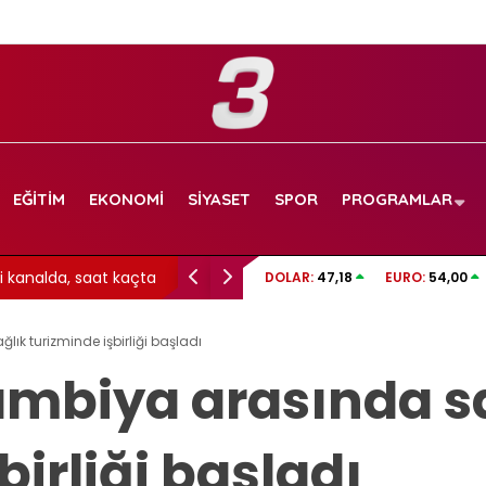
EĞITIM
EKONOMI
SIYASET
SPOR
PROGRAMLAR
lda, saat kaçta ve
İlke Özyüksel Avrupa şampiyonu oldu!
DOLAR:
47,18
EURO:
54,00
lık turizminde işbirliği başladı
Gambiya arasında s
birliği başladı