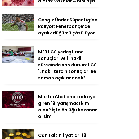
alarm: Vakalar 4 bini aştı!
Cengiz Ünder Süper Lig’de
kalıyor: Fenerbahçe’de
ayrılık düğümü çözülüyor
MEB LGS yerleştirme
sonuçları ve 1. nakil
sürecinde son durum: LGS
1. nakil tercih sonuçları ne
zaman açıklanacak?
MasterChef ana kadroya
giren 19. yarışmacı kim
oldu? İşte önlüğü kazanan
o isim
Canlı altın fiyatları (8