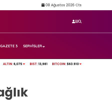
08 Ağustos 2026 Cts
GAZETE 3
SERVISLER
Ferencvaros – Real Madrid maçı hangi kan
ALTIN:
6,075
BIST:
13,981
BITCOIN:
$63.910
şifresiz mi? (8 Ağustos 2026)
ağlık