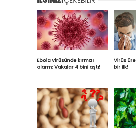
İLGİNİZİ
ÇEKEBİLİR
Ebola virüsünde kırmızı
Virüs üre
alarm: Vakalar 4 bini aştı!
bir ilk!