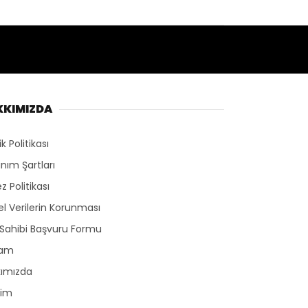
KKIMIZDA
lik Politikası
anım Şartları
z Politikası
sel Verilerin Korunması
 Sahibi Başvuru Formu
lam
kımızda
şim