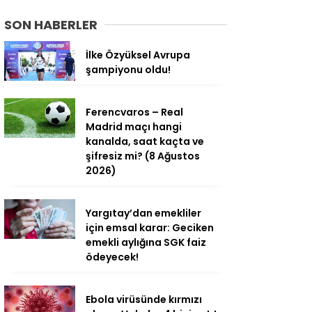
SON HABERLER
İlke Özyüksel Avrupa
şampiyonu oldu!
Ferencvaros – Real
Madrid maçı hangi
kanalda, saat kaçta ve
şifresiz mi? (8 Ağustos
2026)
Yargıtay’dan emekliler
için emsal karar: Geciken
emekli aylığına SGK faiz
ödeyecek!
Ebola virüsünde kırmızı