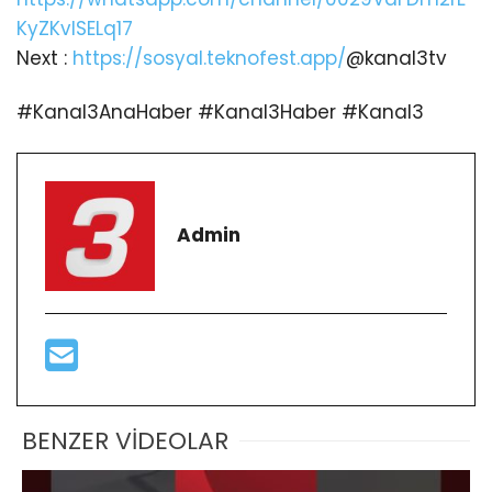
KyZKvlSELq17
Next :
https://sosyal.teknofest.app/
@kanal3tv
#Kanal3AnaHaber #Kanal3Haber #Kanal3
Admin
BENZER VİDEOLAR