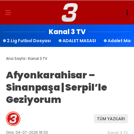
Kanal 3 TV
2.Lig Futbol Dosyası
ADALET MASASI
Adalet Mas
Ana Sayfa
›
Kanal 3 TV
Afyonkarahisar –
Sinanpaşa | Serpil’le
Geziyorum
TÜM YAZILARI
Giriş: 04-07-2026 18:00
Kanal 3 TV