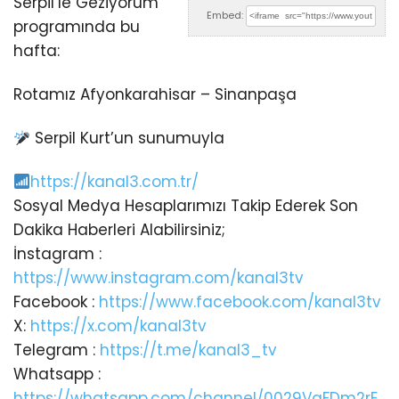
Serpil’le Geziyorum
Embed:
programında bu
hafta:
Rotamız Afyonkarahisar – Sinanpaşa
Serpil Kurt’un sunumuyla
https://kanal3.com.tr/
Sosyal
Medya Hesaplarımızı Takip Ederek Son
Dakika Haberleri Alabilirsiniz;
İnstagram :
https://www.instagram.com/kanal3tv
Facebook :
https://www.facebook.com/kanal3tv
X:
https://x.com/kanal3tv
Telegram :
https://t.me/kanal3_tv
Whatsapp :
https://whatsapp.com/channel/0029VaFDm2rE