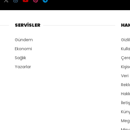
SERVİSLER
HA
Gündem
Gizli
Ekonomi
Kull
Sağlık
Çere
Yazarlar
Kişi
Veri
Rek
Hak
İleti
Kün
Mega
Mis