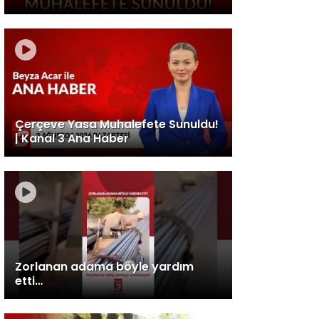
Çerçeve Yasa Muhalefete Sunuldu!
| Kanal 3 Ana Haber
Zorlanan adama böyle yardım
etti…