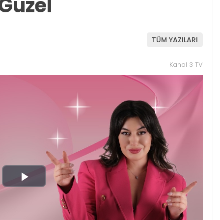
 Güzel
TÜM YAZILARI
Kanal 3 TV
Play
Video