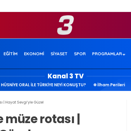
EĞITIM
EKONOMI
SIYASET
SPOR
PROGRAMLAR
Kanal 3 TV
HÜSNİYE ORAL İLE TÜRKİYE NEYİ KONUŞTU?
İlham Perileri
ı | Hayat Sevgi’yle Güzel
 müze rotası |