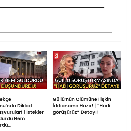
lekçe
Güllü’nün Ölümüne İlişkin
nu’nda Dikkat
İddianame Hazır! | “Hadi
vurular! | İstekler
görüşürüz” Detayı!
dürdü Hem
rdü…