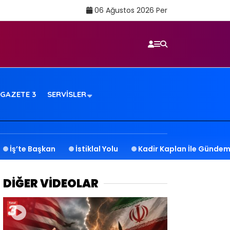
06 Ağustos 2026 Per
GAZETE 3
SERVISLER
İş’te Başkan
İstiklal Yolu
Kadir Kaplan İle Gündem
DİĞER VİDEOLAR