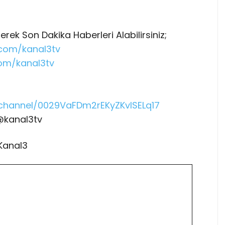
ek Son Dakika Haberleri Alabilirsiniz;
.com/kanal3tv
om/kanal3tv
channel/0029VaFDm2rEKyZKvlSELq17
@kanal3tv
Kanal3