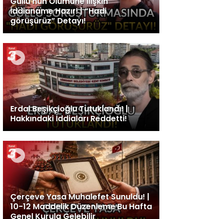
Güllü’nün Ölümüne İlişkin
İddianame Hazır! | “Hadi
görüşürüz” Detayı!
Erdal Beşikçioğlu Tutuklandı! |
Hakkındaki İddiaları Reddetti!
Çerçeve Yasa Muhalefet Sunuldu! |
10-12 Maddelik Düzenleme Bu Hafta
Genel Kurula Gelebilir