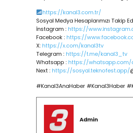
https://kanal3.com.tr/
Sosyal Medya Hesaplarımızı Takip Eder
İnstagram :
https://www.instagram
Facebook :
https://www.facebook.c
X:
https://x.com/kanal3tv
Telegram :
https://t.me/kanal3_tv
Whatsapp :
https://whatsapp.com/
Next :
https://sosyal.teknofest.app/
#Kanal3AnaHaber #Kanal3Haber #
Admin