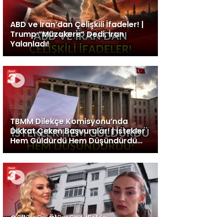
ABD ve İran’dan Çelişkili İfadeler! |
Trump “Müzakere” Dedi, İran
Yalanladı!
TBMM Dilekçe Komisyonu’nda
Dikkat Çeken Başvurular! | İstekler
Hem Güldürdü Hem Düşündürdü…