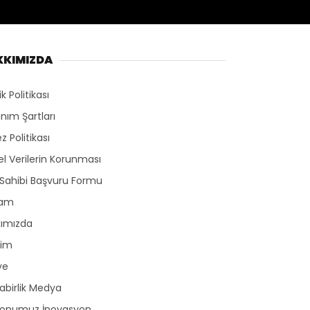
KKIMIZDA
lik Politikası
anım Şartları
z Politikası
sel Verilerin Korunması
 Sahibi Başvuru Formu
lam
kımızda
şim
ye
birlik Medya
yonumuz İnovasyon