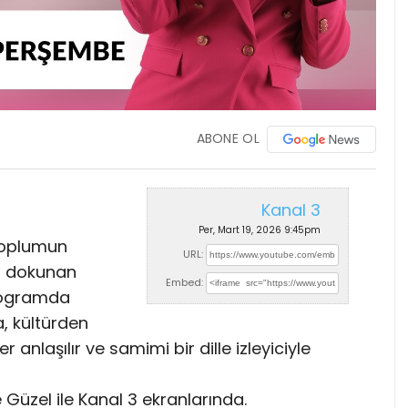
ABONE OL
Kanal 3
Per, Mart 19, 2026 9:45pm
 toplumun
URL:
ta dokunan
Embed:
rogramda
a, kültürden
 anlaşılır ve samimi bir dille izleyiciyle
Güzel ile Kanal 3 ekranlarında.