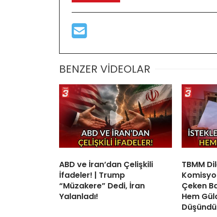
BENZER VİDEOLAR
ABD ve İran’dan Çelişkili
TBMM Di
İfadeler! | Trump
Komisyo
“Müzakere” Dedi, İran
Çeken Baş
Yalanladı!
Hem Gül
Düşündü