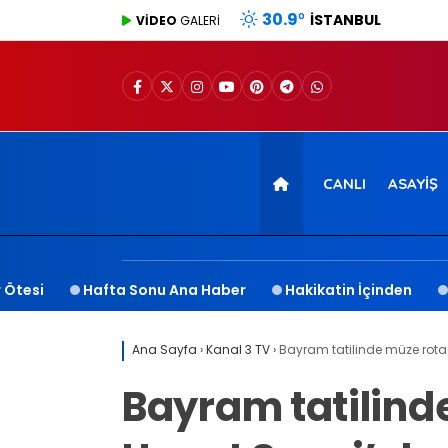
30.9
°
İSTANBUL
VİDEO
GALERİ
CANLI
ASAYIŞ
 Ötesi
Hafta Sonu Ana Haber
Hakikatin İçinden
Ana Sayfa
›
Kanal 3 TV
›
Bayram tatilinde müze rotas
Bayram tatilinde