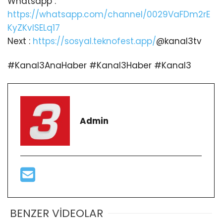
Whatsapp :
https://whatsapp.com/channel/0029VaFDm2rE
KyZKvlSELq17
Next :
https://sosyal.teknofest.app/
@kanal3tv
#Kanal3AnaHaber #Kanal3Haber #Kanal3
Admin
BENZER VİDEOLAR