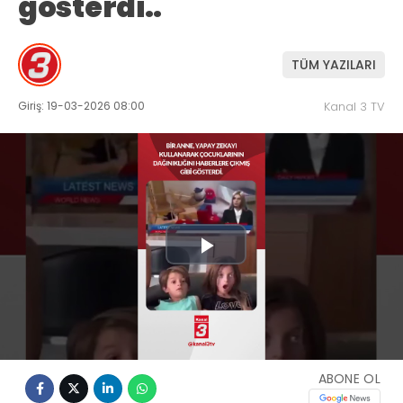
gösterdi..
TÜM YAZILARI
Giriş: 19-03-2026 08:00
Kanal 3 TV
Play
Video
ABONE OL