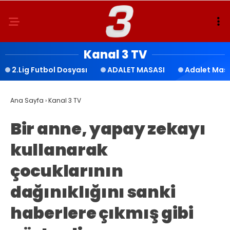
Kanal 3 TV
2.Lig Futbol Dosyası
ADALET MASASI
Adalet Mas
Ana Sayfa
›
Kanal 3 TV
Bir anne, yapay zekayı
kullanarak
çocuklarının
dağınıklığını sanki
haberlere çıkmış gibi