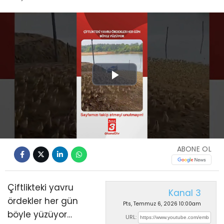
Play
Video
ABONE OL
Çiftlikteki yavru
Kanal 3
ördekler her gün
Pts, Temmuz 6, 2026 10:00am
böyle yüzüyor…
URL: