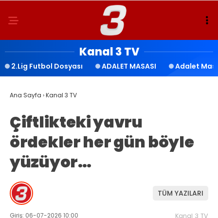
Kanal 3 TV
2.Lig Futbol Dosyası
ADALET MASASI
Adalet Mas
Ana Sayfa
›
Kanal 3 TV
Çiftlikteki yavru
ördekler her gün böyle
yüzüyor…
TÜM YAZILARI
Giriş: 06-07-2026 10:00
Kanal 3 TV