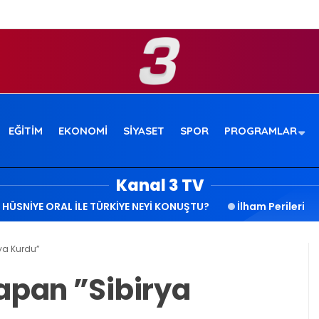
EĞITIM
EKONOMI
SIYASET
SPOR
PROGRAMLAR
Kanal 3 TV
HÜSNİYE ORAL İLE TÜRKİYE NEYİ KONUŞTU?
İlham Perileri
ya Kurdu”
yapan ”Sibirya