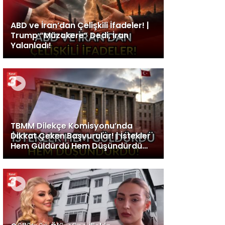
ABD ve İran’dan Çelişkili İfadeler! |
Trump “Müzakere” Dedi, İran
Yalanladı!
TBMM Dilekçe Komisyonu’nda
Dikkat Çeken Başvurular! | İstekler
Hem Güldürdü Hem Düşündürdü…