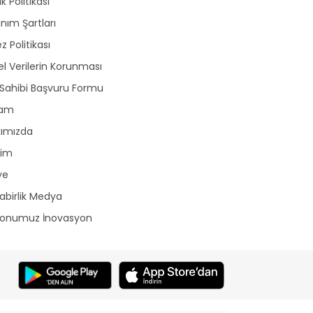
lik Politikası
anım Şartları
z Politikası
sel Verilerin Korunması
 Sahibi Başvuru Formu
lam
kımızda
şim
ye
birlik Medya
yonumuz İnovasyon