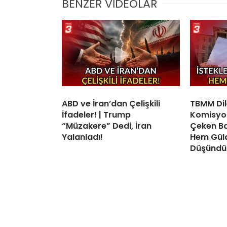
BENZER VİDEOLAR
ABD ve İran’dan Çelişkili
TBMM Di
İfadeler! | Trump
Komisyo
“Müzakere” Dedi, İran
Çeken Baş
Yalanladı!
Hem Gül
Düşündü