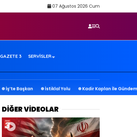
07 Ağustos 2026 Cum
GAZETE 3
SERVISLER
İş’te Başkan
İstiklal Yolu
Kadir Kaplan İle Gündem
DİĞER VİDEOLAR