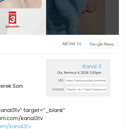
ABONE OL
Kanal 3
Cts, Temmuz 4, 2026 2:00pm
URL:
derek Son
Embed:
anal3tv” target=”_blank”
ram.com/kanal3tv
om/kanal3tv