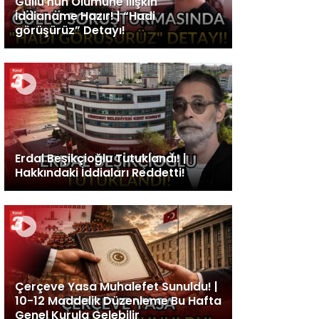
Güllü’nün Ölümüne İlişkin
İddianame Hazır! | “Hadi
görüşürüz” Detayı!
Erdal Beşikçioğlu Tutuklandı! |
Hakkındaki İddiaları Reddetti!
Çerçeve Yasa Muhalefet Sunuldu! |
10-12 Maddelik Düzenleme Bu Hafta
Genel Kurula Gelebilir