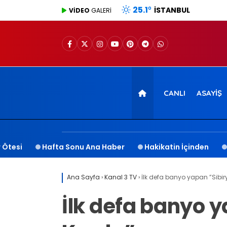
25.1
°
İSTANBUL
VİDEO
GALERİ
CANLI
ASAYIŞ
 Ötesi
Hafta Sonu Ana Haber
Hakikatin İçinden
Ana Sayfa
›
Kanal 3 TV
›
İlk defa banyo yapan ”Sibir
İlk defa banyo 