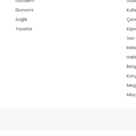
Gündem
Gizli
Ekonomi
Kull
Sağlık
Çere
Yazarlar
Kişi
Veri
Rek
Hak
İleti
Kün
Mega
Mis