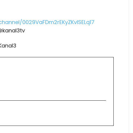
channel/0029VaFDm2rEKyZKvlSELq17
@kanal3tv
Kanal3