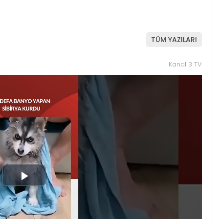
TÜM YAZILARI
Kanal 3 TV
Play
Video