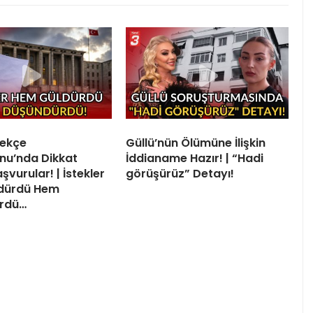
lekçe
Güllü’nün Ölümüne İlişkin
nu’nda Dikkat
İddianame Hazır! | “Hadi
vurular! | İstekler
görüşürüz” Detayı!
dürdü Hem
rdü…