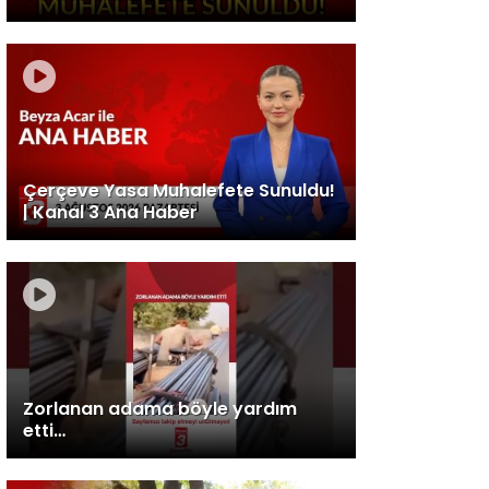
Çerçeve Yasa Muhalefete Sunuldu!
| Kanal 3 Ana Haber
Zorlanan adama böyle yardım
etti…